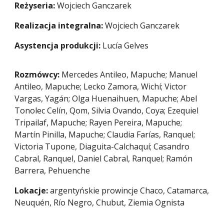
Reżyseria:
Wojciech Ganczarek
Re
alizacja integralna
:
Wojciech Ganczarek
Asystencja produkcji:
Lucía Gelves
Rozmówcy:
Mercedes Antileo, Mapuche; Manuel
Antileo, Mapuche; Lecko Zamora, Wichí; Victor
Vargas, Yagán; Olga Huenaihuen, Mapuche; Abel
Tonolec Celín, Qom, Silvia Ovando, Coya; Ezequiel
Tripailaf, Mapuche; Rayen Pereira, Mapuche;
Martín Pinilla, Mapuche; Claudia Farías, Ranquel;
Victoria Tupone, Diaguita-Calchaquí; Casandro
Cabral, Ranquel, Daniel Cabral, Ranquel; Ramón
Barrera, Pehuenche
Lokacje
:
argentyńskie prowincje Chaco, Catamarca,
Neuquén, Río Negro, Chubut, Ziemia Ognista