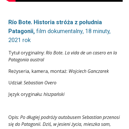
Río Bote. Historia stróża z południa 
Patagonii
, 
film dokumentalny
, 
18 
minuty, 
202
1
 rok
Tytuł oryginalny: 
Río Bote. La vida de un casero en la 
Patagonia austral
Reżyseria, kamera, montaż
: 
Wojciech Ganczarek
Udział:
Sebastian Overo
Język oryginału: 
hiszpański
Opis
: 
Po długiej podróży autobusem Sebastian przenosi 
się do Patagonii. Dziś, w jesieni życia, mieszka sam, 