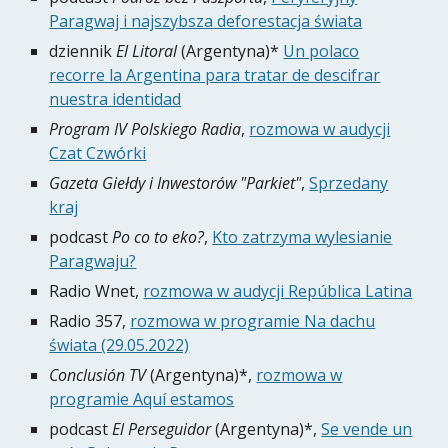
Paragwaj i najszybsza deforestacja świata
dziennik
El Litoral
(Argentyna)*
Un polaco
recorre la Argentina para tratar de descifrar
nuestra identidad
Program IV Polskiego Radia
,
rozmowa w audycji
Czat Czwórki
Gazeta Giełdy i Inwestorów "Parkiet"
,
Sprzedany
kraj
podcast
Po co to eko?
,
Kto zatrzyma wylesianie
Paragwaju?
Radio Wnet,
rozmowa w audycji República Latina
Radio 357,
rozmowa w programie Na dachu
świata (29.05.2022)
Conclusión TV
(Argentyna)*,
rozmowa w
programie Aquí estamos
podcast
El Perseguidor
(Argentyna)*,
Se vende un