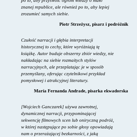
po to, aby przyswoić ogrom wiedzy o mało
znanej republice, ale również po to, aby lepiej
zrozumieć samych siebie.
Piotr Strzeżysz, pisarz i podróżnik
Czułość narracji i głębia interpretacji
historycznej to cechy, które wyróżniają tę
książkę. Autor buduje obszerny zbiór wiedzy, nie
nakładając na siebie rozmaitych stylów
narracyjnych, ale przeplatając je w sposób
przemyślany, oferując czytelnikowi przykład
pomysłowej i atrakcyjnej literatury.
María Fernanda Andrade, pisarka ekwadorska
[
Wojciech Ganczarek] używa zawrotnej,
dynamicznej narracji, przypominającej
sekwencję filmowych scen lub oniryczną podróż,
w której następujące po sobie głosy opowiadają
nam o przerażającej bezkarności, z jaką