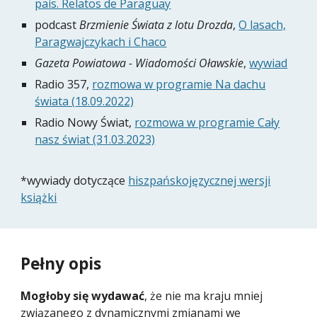
país. Relatos de Paraguay
podcast
Brzmienie Świata z lotu Drozda
,
O lasach,
Paragwajczykach i Chaco
Gazeta Powiatowa - Wiadomości Oławskie
,
wywiad
Radio 357,
rozmowa w programie Na dachu
świata (
18
.0
9
.2022)
Radio Nowy Świat,
rozmowa w programie Cały
nasz świat (31.03.2023)
*wywiady dotyczące
hiszpańskojęzycznej wersji
książki
Pełny opis
Mogłoby się wydawać
, że nie ma kraju mniej
związanego z dynamicznymi zmianami we