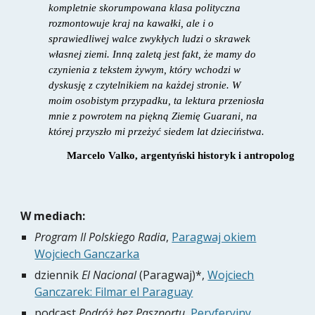
kompletnie skorumpowana klasa polityczna
rozmontowuje kraj na kawałki, ale i o
sprawiedliwej walce zwykłych ludzi o skrawek
własnej ziemi. Inną zaletą jest fakt, że mamy do
czynienia z tekstem żywym, który wchodzi w
dyskusję z czytelnikiem na każdej stronie. W
moim osobistym przypadku, ta lektura przeniosła
mnie z powrotem na piękną Ziemię Guarani, na
której przyszło mi przeżyć siedem lat dzieciństwa.
Marcelo Valko, argentyński historyk i antropolog
W mediach:
Program II Polskiego Radia
,
Paragwaj okiem
Wojciech Ganczarka
dziennik
El Nacional
(Paragwaj)*,
Wojciech
Ganczarek: Filmar el Paraguay
podcast
Podróż bez Paszportu
,
Peryferyjny