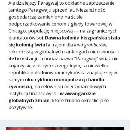
Ale dzisiejszy Paragwaj to dokładne zaprzeczenie
tamtego Paragwaju sprzed lat. Niezależność
gospodarczą zamieniono na ścisłe
podporządkowanie cenom z giełdy towarowej w
Chicago, populację miejscową — na zagranicznych
plantatorów soi.
Dawna kolonia hiszpańska stała
się kolonią świata
, rajem dla
land grabberów
,
rekordzistą w globalnych rankingach nierówności i
deforestacji
. I chociaż nazwa "Paragwaj" wciąż nie
kojarzy się z niczym szczególnym, ta niewielka
republika południowoamerykańska znajduje się w
samym
oku cyklonu monopolizacji handlu
żywnością
, na celowniku międzynarodowych
instytucji finansowych i
w awangardzie
globalnych zmian
, które trudno określić jako
pozytywne.