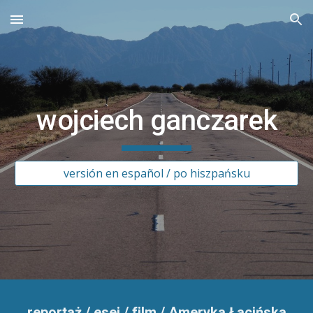
Skip to main content
Skip to navigation
wojciech ganczarek
versión en español / po hiszpańsku
reportaż / esej / film / Ameryka Łacińska